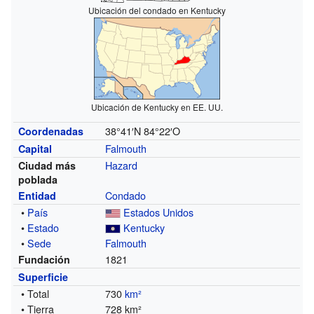
Ubicación del condado en Kentucky
Ubicación de Kentucky en EE. UU.
38°41′N
84°22′O
Coordenadas
Falmouth
Capital
Hazard
Ciudad más
poblada
Condado
Entidad
•
País
Estados Unidos
•
Estado
Kentucky
•
Sede
Falmouth
1821
Fundación
Superficie
• Total
730
km²
• Tierra
728 km²