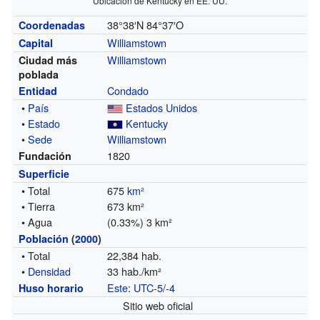
Ubicación de Kentucky en EE. UU.
38°38′N
84°37′O
Coordenadas
Williamstown
Capital
Williamstown
Ciudad más
poblada
Condado
Entidad
•
País
Estados Unidos
•
Estado
Kentucky
•
Sede
Williamstown
1820
Fundación
Superficie
• Total
675
km²
• Tierra
673 km²
• Agua
(0.33%) 3 km²
Población
(
2000
)
• Total
22,384 hab.
•
Densidad
33 hab./km²
Este
:
UTC-5
/
-4
Huso horario
Sitio web oficial