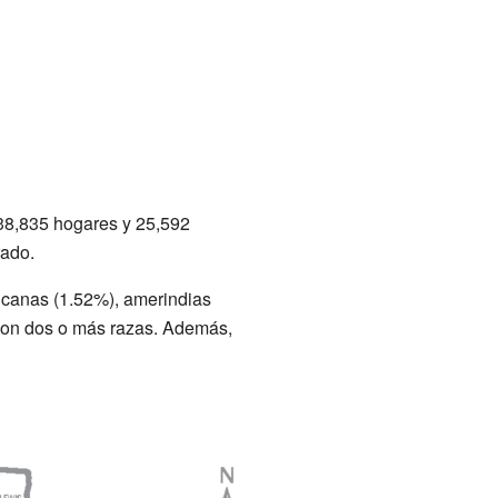
38,835 hogares y 25,592
rado.
icanas (1.52%), amerindias
 con dos o más razas. Además,