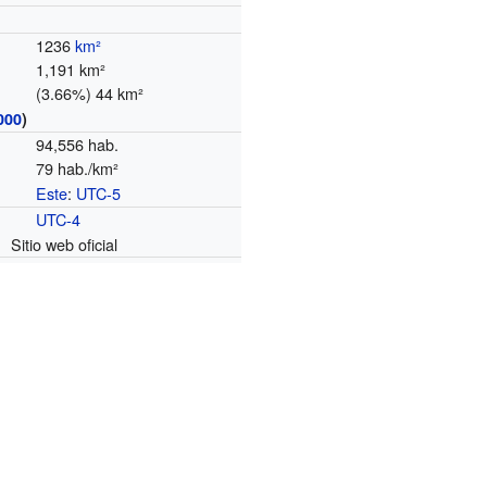
1236
km²
1,191 km²
(3.66%) 44 km²
000
)
94,556 hab.
79 hab./km²
Este
:
UTC-5
o
UTC-4
Sitio web oficial