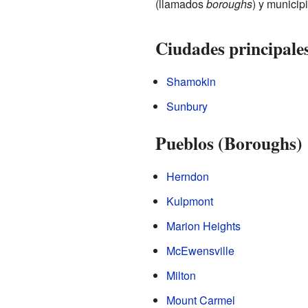
(llamados
boroughs
) y municip
Ciudades principale
Shamokin
Sunbury
Pueblos (Boroughs)
Herndon
Kulpmont
Marion Heights
McEwensville
Milton
Mount Carmel