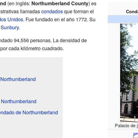
and
(en inglés:
Northumberland County
) es
istrativas llamadas
condados
que forman el
Cond
dos Unidos
. Fue fundado en el año 1772. Su
s
Sunbury
.
ondado 94,556 personas. La densidad de
 por cada kilómetro cuadrado.
 Northumberland
 Northumberland
ondado de Northumberland
Palacio de 