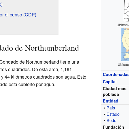
s)
or el censo (CDP)
Ubicaci
dado de Northumberland
l Condado de Northumberland tiene una
Ubicac
etros cuadrados. De esta área, 1,191
Coordenada
a y 44 kilómetros cuadrados son agua. Esto
Capital
ado está cubierto por agua.
Ciudad más
poblada
Entidad
•
País
•
Estado
•
Sede
Fundación