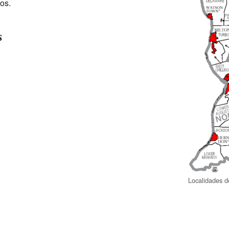
ios.
s
Localidades d