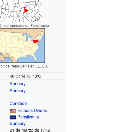
ón del condado en Pensilvania
ión de Pensilvania en EE. UU.
40°51′N
76°43′O
s
Sunbury
Sunbury
Condado
Estados Unidos
Pensilvania
Sunbury
21 de marzo de 1772