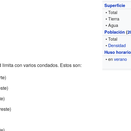
Superficie
• Total
• Tierra
• Agua
Población
(
2
• Total
•
Densidad
Huso horari
• en
verano
limita con varios condados. Estos son:
rte)
ste)
te)
reste)
te)