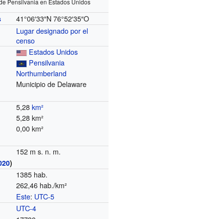
de Pensilvania en Estados Unidos
41°06′33″N
76°52′35″O
s
Lugar designado por el
censo
Estados Unidos
Pensilvania
Northumberland
Municipio de Delaware
5,28
km²
5,28 km²
0,00 km²
152 m s. n. m.
020
)
1385 hab.
262,46 hab./km²
Este
:
UTC-5
o
UTC-4