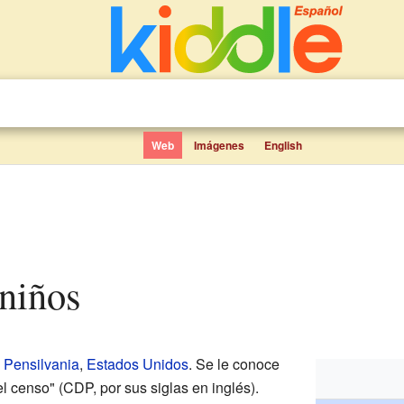
Web
Imágenes
English
 niños
n
Pensilvania
,
Estados Unidos
. Se le conoce
 censo" (CDP, por sus siglas en inglés).