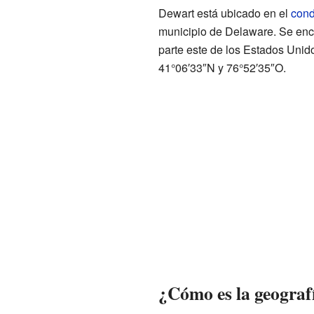
Dewart está ubicado en el
cond
municipio de Delaware. Se encu
parte este de los Estados Uni
41°06′33″N y 76°52′35″O.
¿Cómo es la geograf