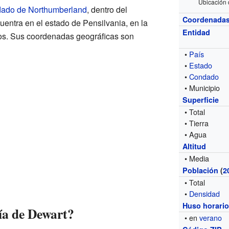
Ubicación 
ado de Northumberland
, dentro del
Coordenada
entra en el estado de Pensilvania, en la
Entidad
dos. Sus coordenadas geográficas son
•
País
•
Estado
•
Condado
• Municipio
Superficie
• Total
• Tierra
• Agua
Altitud
• Media
Población
(
2
• Total
•
Densidad
Huso horari
ía de Dewart?
• en
verano