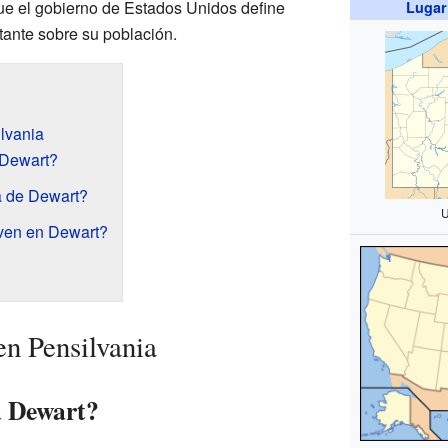
que el gobierno de Estados Unidos define
Lugar
tante sobre su población.
lvania
 Dewart?
a de Dewart?
U
ven en Dewart?
n Pensilvania
a Dewart?