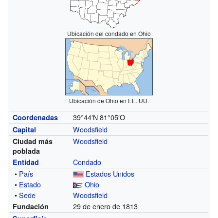
Ubicación del condado en Ohio
Ubicación de Ohio en EE. UU.
39°44′N
81°05′O
Coordenadas
Woodsfield
Capital
Woodsfield
Ciudad más
poblada
Condado
Entidad
•
País
Estados Unidos
•
Estado
Ohio
•
Sede
Woodsfield
29 de enero de 1813
Fundación