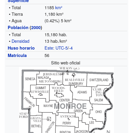
Superficie
• Total
1185
km²
• Tierra
1,180 km²
• Agua
(0.42%) 5 km²
Población
(
2000
)
• Total
15,180 hab.
•
Densidad
13 hab./km²
Este
:
UTC-5
/
-4
Huso horario
56
Matrícula
Sitio web oficial