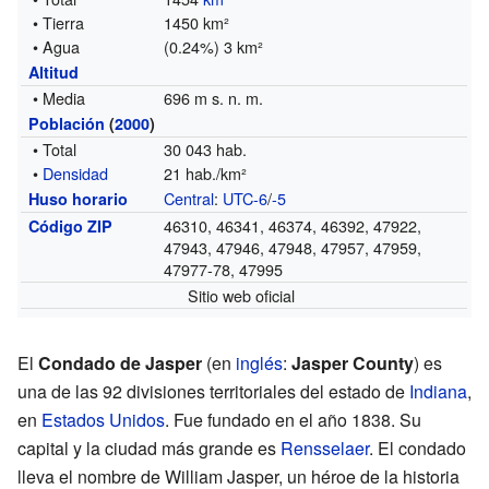
• Tierra
1450 km²
• Agua
(0.24%) 3 km²
Altitud
• Media
696 m s. n. m.
Población
(
2000
)
• Total
30 043 hab.
•
Densidad
21 hab./km²
Central
:
UTC-6
/
-5
Huso horario
46310, 46341, 46374, 46392, 47922,
Código ZIP
47943, 47946, 47948, 47957, 47959,
47977-78, 47995
Sitio web oficial
El
Condado de Jasper
(en
inglés
:
Jasper County
) es
una de las 92 divisiones territoriales del estado de
Indiana
,
en
Estados Unidos
. Fue fundado en el año 1838. Su
capital y la ciudad más grande es
Rensselaer
. El condado
lleva el nombre de William Jasper, un héroe de la historia