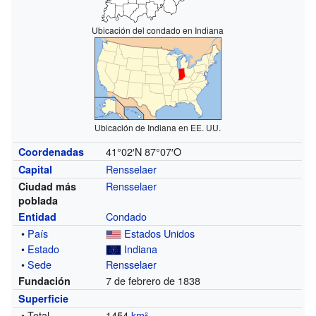
Ubicación del condado en Indiana
Ubicación de Indiana en EE. UU.
41°02′N
87°07′O
Coordenadas
Rensselaer
Capital
Rensselaer
Ciudad más
poblada
Condado
Entidad
•
País
Estados Unidos
•
Estado
Indiana
•
Sede
Rensselaer
7 de febrero de 1838
Fundación
Superficie
• Total
1454
km²