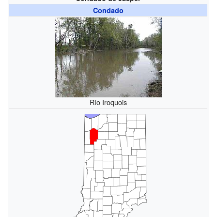
Condado
Río Iroquois