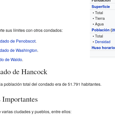
Fundación
Superficie
• Total
• Tierra
• Agua
e sus límites con otros condados:
Población
(
2
• Total
dado de Penobscot
.
•
Densidad
Huso horari
dado de Washington
.
o de Waldo
.
dado de Hancock
la población total del condado era de 51.791 habitantes.
 Importantes
varias ciudades y pueblos, entre ellos: