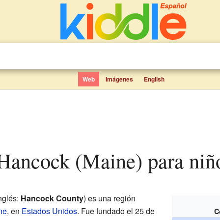
Web
Imágenes
English
 Hancock (Maine) para niñ
nglés:
Hancock County
) es una región
ne
, en
Estados Unidos
. Fue fundado el 25 de
C