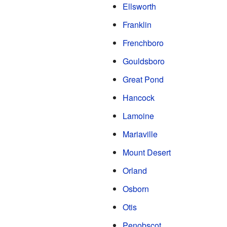
Ellsworth
Franklin
Frenchboro
Gouldsboro
Great Pond
Hancock
Lamoine
Mariaville
Mount Desert
Orland
Osborn
Otis
Penobscot