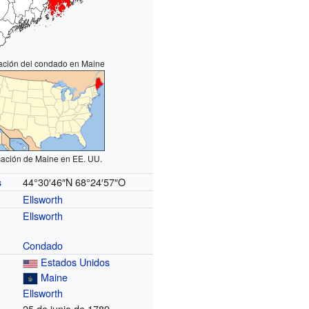
ación del condado en Maine
cación de Maine en EE. UU.
44°30′46″N
68°24′57″O
s
Ellsworth
Ellsworth
Condado
Estados Unidos
Maine
Ellsworth
25 de junio de 1789