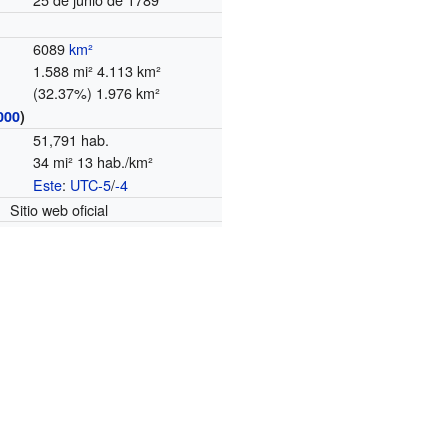
6089
km²
1.588 mi² 4.113 km²
(32.37%) 1.976 km²
000
)
51,791 hab.
34 mi² 13 hab./km²
Este
:
UTC-5
/
-4
o
Sitio web oficial