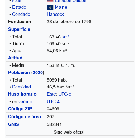
•
Estado
Maine
•
Condado
Hancock
23 de febrero de 1796
Fundación
Superficie
• Total
163,46
km²
• Tierra
109,40 km²
• Agua
54,06 km²
Altitud
• Media
153 m s. n. m.
Población
(
2020
)
• Total
5089 hab.
•
Densidad
46,5 hab./km²
Este
:
UTC-5
Huso horario
• en
verano
UTC-4
04609
Código ZIP
207
Código de área
582341
GNIS
Sitio web oficial