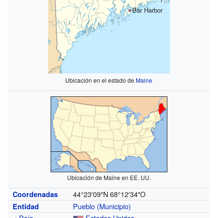
Bar Harbor
Ubicación en el estado de
Maine
Ubicación de Maine en EE. UU.
44°23′09″N
68°12′34″O
Coordenadas
Pueblo (Municipio)
Entidad
•
País
Estados Unidos