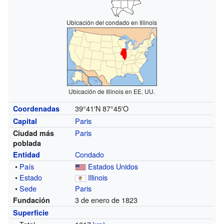
Ubicación del condado en Illinois
Ubicación de Illinois en EE. UU.
39°41′N
87°45′O
Coordenadas
Paris
Capital
Paris
Ciudad más
poblada
Condado
Entidad
•
País
Estados Unidos
•
Estado
Illinois
•
Sede
Paris
3 de enero de 1823
Fundación
Superficie