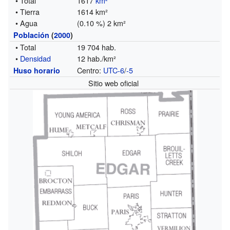
• Total
1617
km²
• Tierra
1614 km²
• Agua
(0.10 %) 2 km²
Población
(
2000
)
• Total
19 704 hab.
•
Densidad
12 hab./km²
Centro:
UTC-6
/
-5
Huso horario
Sitio web oficial