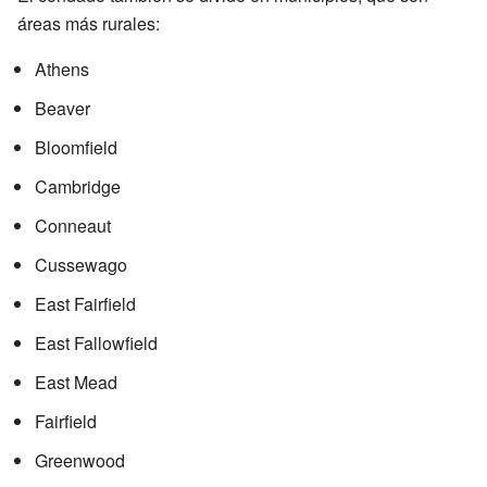
áreas más rurales:
Athens
Beaver
Bloomfield
Cambridge
Conneaut
Cussewago
East Fairfield
East Fallowfield
East Mead
Fairfield
Greenwood