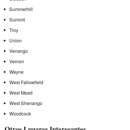
Summerhill
Summit
Troy
Union
Venango
Vernon
Wayne
West Fallowfield
West Mead
West Shenango
Woodcock
Otros Lugares Interesantes