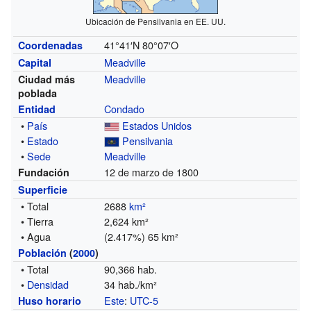
Ubicación de Pensilvania en EE. UU.
41°41′N
80°07′O
Coordenadas
Meadville
Capital
Meadville
Ciudad más
poblada
Condado
Entidad
•
País
Estados Unidos
•
Estado
Pensilvania
•
Sede
Meadville
12 de marzo de 1800
Fundación
Superficie
• Total
2688
km²
• Tierra
2,624 km²
• Agua
(2.417%) 65 km²
Población
(
2000
)
• Total
90,366 hab.
•
Densidad
34 hab./km²
Este
:
UTC-5
Huso horario