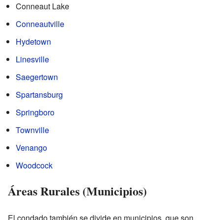
Conneaut Lake
Conneautville
Hydetown
Linesville
Saegertown
Spartansburg
Springboro
Townville
Venango
Woodcock
Áreas Rurales (Municipios)
El condado también se divide en municipios, que son