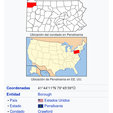
Ubicación del condado en Pensilvania
Ubicación de Pensilvania en EE. UU.
41°44′11″N
79°45′39″O
Coordenadas
Borough
Entidad
•
País
Estados Unidos
•
Estado
Pensilvania
•
Condado
Crawford