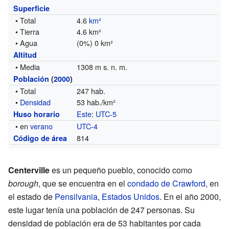
Superficie
• Total
4.6
km²
• Tierra
4.6 km²
• Agua
(0%) 0 km²
Altitud
• Media
1308 m s. n. m.
Población
(
2000
)
• Total
247 hab.
•
Densidad
53 hab./km²
Este
:
UTC-5
Huso horario
• en
verano
UTC-4
814
Código de área
Centerville
es un pequeño pueblo, conocido como
borough
, que se encuentra en el
condado de Crawford
, en
el estado de
Pensilvania
,
Estados Unidos
. En el año 2000,
este lugar tenía una población de 247 personas. Su
densidad de población era de 53 habitantes por cada