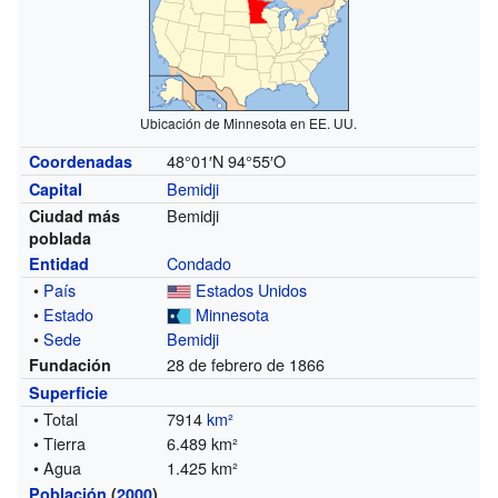
Ubicación de Minnesota en EE. UU.
48°01′N
94°55′O
Coordenadas
Bemidji
Capital
Bemidji
Ciudad más
poblada
Condado
Entidad
•
País
Estados Unidos
•
Estado
Minnesota
•
Sede
Bemidji
28 de febrero de 1866
Fundación
Superficie
• Total
7914
km²
• Tierra
6.489 km²
• Agua
1.425 km²
Población
(
2000
)