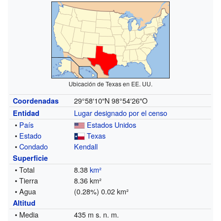
Ubicación de Texas en EE. UU.
29°58′10″N
98°54′26″O
Coordenadas
Lugar designado por el censo
Entidad
•
País
Estados Unidos
•
Estado
Texas
•
Condado
Kendall
Superficie
• Total
8.38
km²
• Tierra
8.36 km²
• Agua
(0.28%) 0.02 km²
Altitud
• Media
435 m s. n. m.