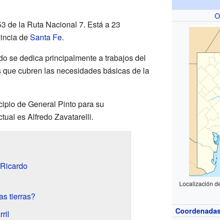
O
53 de la Ruta Nacional 7. Está a 23
vincia de
Santa Fe
.
o se dedica principalmente a trabajos del
que cubren las necesidades básicas de la
ipio de General Pinto para su
tual es Alfredo Zavatarelli.
 Ricardo
Localización d
s tierras?
Coordenada
ril