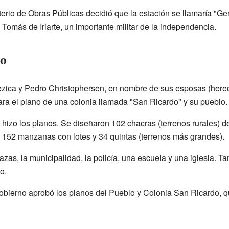
erio de Obras Públicas decidió que la estación se llamaría "Gene
 Tomás de Iriarte, un importante militar de la independencia.
lo
ezica y Pedro Christophersen, en nombre de sus esposas (hered
ara el plano de una colonia llamada "San Ricardo" y su pueblo.
hizo los planos. Se diseñaron 102 chacras (terrenos rurales) d
a 152 manzanas con lotes y 34 quintas (terrenos más grandes).
zas, la municipalidad, la policía, una escuela y una iglesia. T
o.
gobierno aprobó los planos del Pueblo y Colonia San Ricardo, qu