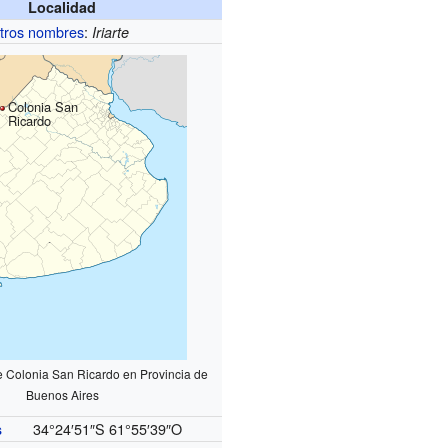
Localidad
tros nombres
:
Iriarte
Colonia San
Ricardo
e Colonia San Ricardo en Provincia de
Buenos Aires
34°24′51″S
61°55′39″O
s