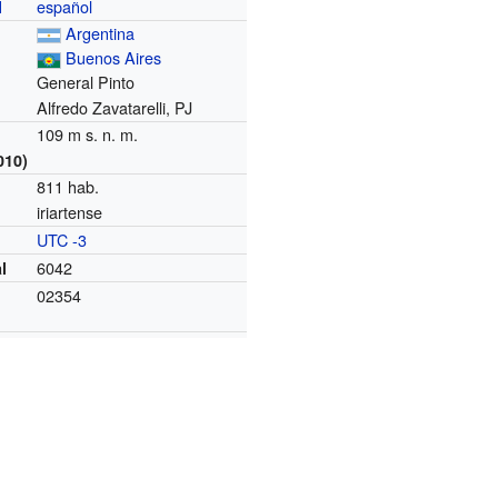
español
l
Argentina
Buenos Aires
General Pinto
Alfredo Zavatarelli, PJ
109 m s. n. m.
010)
811 hab.
iriartense
UTC -3
o
6042
l
02354