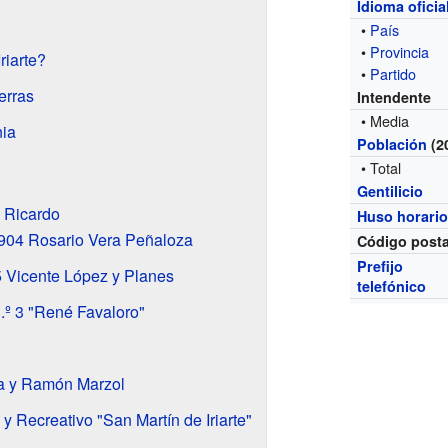
Idioma oficia
•
País
•
Provincia
riarte?
•
Partido
erras
Intendente
• Media
nia
Población
(2
• Total
Gentilicio
 Ricardo
Huso horari
º 904 Rosario Vera Peñaloza
Código posta
Prefijo
5 Vicente López y Planes
telefónico
.º 3 "René Favaloro"
a y Ramón Marzol
y Recreativo "San Martín de Iriarte"