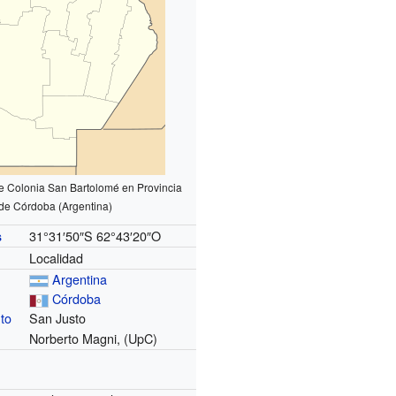
e Colonia San Bartolomé en Provincia
de Córdoba (Argentina)
31°31′50″S
62°43′20″O
s
Localidad
Argentina
Córdoba
to
San Justo
Norberto Magni, (UpC)