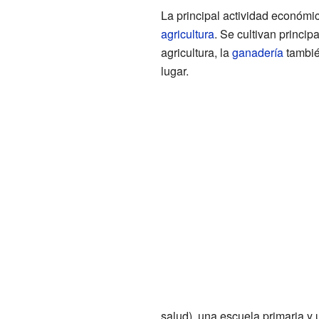
La principal actividad económi
agricultura
. Se cultivan princi
agricultura, la
ganadería
tambié
lugar.
salud), una escuela primaria y