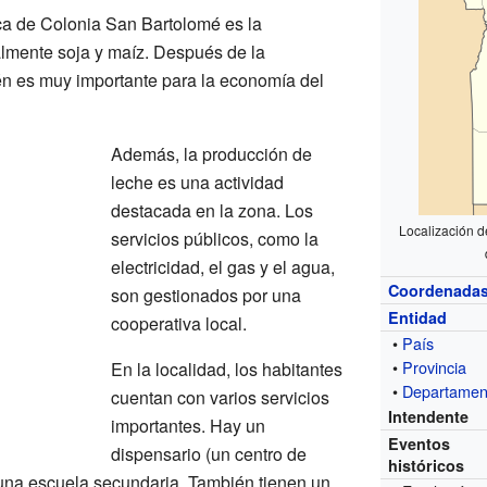
ca de Colonia San Bartolomé es la
palmente soja y maíz. Después de la
n es muy importante para la economía del
Además, la producción de
leche es una actividad
destacada en la zona. Los
Localización d
servicios públicos, como la
electricidad, el gas y el agua,
Coordenada
son gestionados por una
Entidad
cooperativa local.
•
País
•
Provincia
En la localidad, los habitantes
•
Departamen
cuentan con varios servicios
Intendente
importantes. Hay un
Eventos
dispensario (un centro de
históricos
 una escuela secundaria. También tienen un