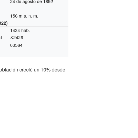
24 de agosto de 1892
156 m s. n. m.
022)
1434 hab.
X2426
l
03564
población creció un 10% desde