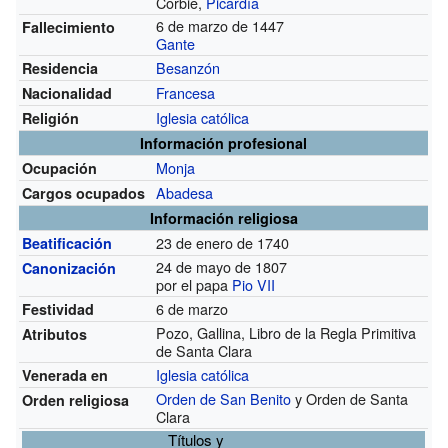
Corbie,
Picardía
6 de marzo de 1447
Fallecimiento
Gante
Besanzón
Residencia
Francesa
Nacionalidad
Iglesia católica
Religión
Información profesional
Monja
Ocupación
Abadesa
Cargos ocupados
Información religiosa
23 de enero de 1740
Beatificación
24 de mayo de 1807
Canonización
por el papa
Pio VII
6 de marzo
Festividad
Pozo, Gallina, Libro de la Regla Primitiva
Atributos
de Santa Clara
Iglesia católica
Venerada en
Orden de San Benito
y Orden de Santa
Orden religiosa
Clara
Títulos y