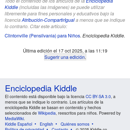
Todo el contenido de los artículos de la
Enciclopedia
Kiddle
(incluidas las imágenes) se puede utilizar
libremente para fines personales y educativos bajo la
licencia
Atribución-CompartirIgual
a menos que se indique
lo contrario. Citar este artículo:
Clintonville (Pensilvania) para Niños
.
Enciclopedia Kiddle.
Última edición el 17 oct 2025, a las 11:19
Sugerir una edición
.
Enciclopedia Kiddle
El contenido está disponible bajo la licencia
CC BY-SA 3.0
, a
menos que se indique lo contrario. Los artículos de la
enciclopedia Kiddle se basan en contenido y hechos
seleccionados de
Wikipedia
, reescritos para niños. Powered by
MediaWiki
.
Kiddle Español
English
Quiénes somos
Política de privacidad
Contacto
© 2025 Kiddle.co