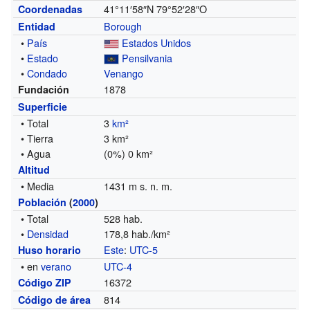
41°11′58″N
79°52′28″O
Coordenadas
Borough
Entidad
•
País
Estados Unidos
•
Estado
Pensilvania
•
Condado
Venango
1878
Fundación
Superficie
• Total
3
km²
• Tierra
3 km²
• Agua
(0%) 0 km²
Altitud
• Media
1431 m s. n. m.
Población
(
2000
)
• Total
528 hab.
•
Densidad
178,8 hab./km²
Este
:
UTC-5
Huso horario
• en
verano
UTC-4
16372
Código ZIP
814
Código de área