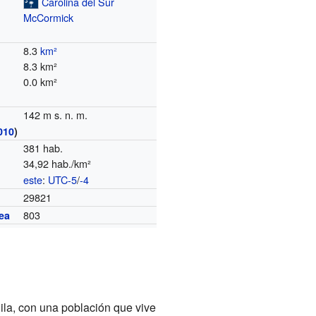
Carolina del Sur
McCormick
8.3
km²
8.3 km²
0.0 km²
142 m s. n. m.
010
)
381 hab.
34,92 hab./km²
este
:
UTC-5
/
-4
o
29821
803
ea
ila, con una población que vive