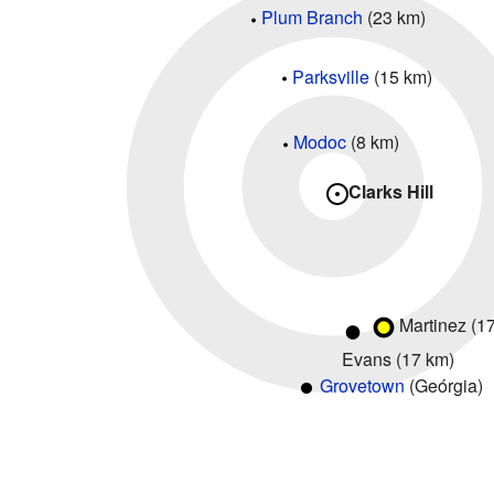
Plum Branch
(23 km)
Parksville
(15 km)
Modoc
(8 km)
Clarks Hill
Martinez (1
Evans (17 km)
Grovetown
(Geórgia)