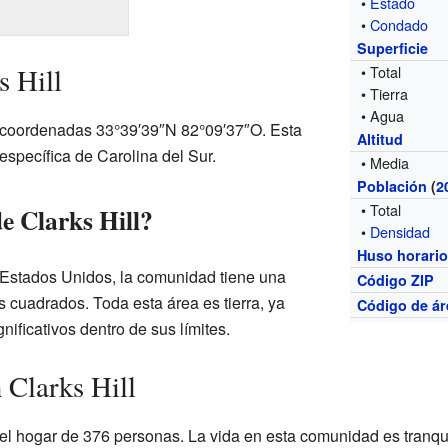
•
Estado
•
Condado
Superficie
s Hill
• Total
• Tierra
• Agua
s coordenadas 33°39′39″N 82°09′37″O. Esta
Altitud
 específica de Carolina del Sur.
• Media
Población
(
2
• Total
e Clarks Hill?
•
Densidad
Huso horari
 Estados Unidos, la comunidad tiene una
Código ZIP
os cuadrados. Toda esta área es tierra, ya
Código de ár
ificativos dentro de sus límites.
 Clarks Hill
a el hogar de 376 personas. La vida en esta comunidad es tranqu