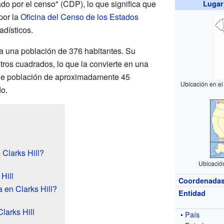
o por el censo" (CDP), lo que significa que
Lugar
por la
Oficina del Censo de los Estados
adísticos.
ía una población de 376 habitantes. Su
etros cuadrados, lo que la convierte en una
e población de aproximadamente 45
Ubicación en e
o.
 Clarks Hill?
Ubicación
Hill
Coordenada
en Clarks Hill?
Entidad
arks Hill
•
País