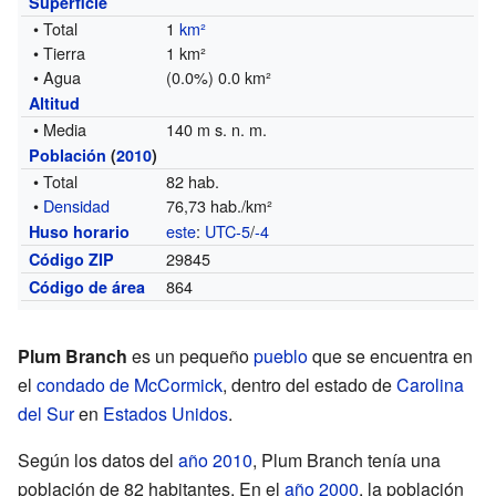
Superficie
• Total
1
km²
• Tierra
1 km²
• Agua
(0.0%) 0.0 km²
Altitud
• Media
140 m s. n. m.
Población
(
2010
)
• Total
82 hab.
•
Densidad
76,73 hab./km²
este
:
UTC-5
/
-4
Huso horario
29845
Código ZIP
864
Código de área
Plum Branch
es un pequeño
pueblo
que se encuentra en
el
condado de McCormick
, dentro del estado de
Carolina
del Sur
en
Estados Unidos
.
Según los datos del
año 2010
, Plum Branch tenía una
población de 82 habitantes. En el
año 2000
, la población