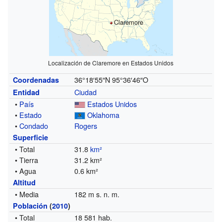
Claremore
Localización de Claremore en Estados Unidos
36°18′55″N
95°36′46″O
Coordenadas
Ciudad
Entidad
•
País
Estados Unidos
•
Estado
Oklahoma
•
Condado
Rogers
Superficie
• Total
31.8
km²
• Tierra
31.2 km²
• Agua
0.6 km²
Altitud
• Media
182 m s. n. m.
Población
(
2010
)
• Total
18 581 hab.