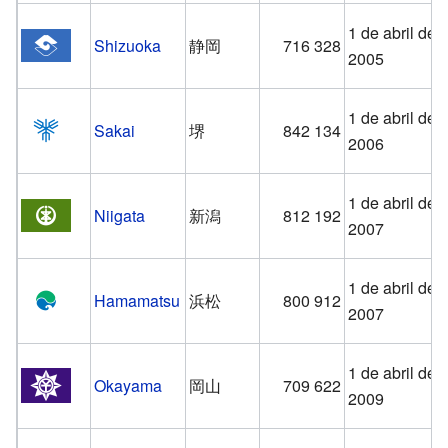
1 de abril de
Shizuoka
静岡
716 328
2005
1 de abril de
Sakai
堺
842 134
2006
1 de abril de
Niigata
新潟
812 192
2007
1 de abril de
Hamamatsu
浜松
800 912
2007
1 de abril de
Okayama
岡山
709 622
2009