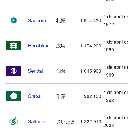
1 de abril de
Sapporo
札幌
1 914 434
1972
1 de abril de
Hiroshima
広島
1 174 209
1980
1 de abril de
Sendai
仙台
1 045 903
1989
1 de abril de
Chiba
千葉
962 130
1992
1 de abril de
Saitama
さいたま
1 222 910
2003