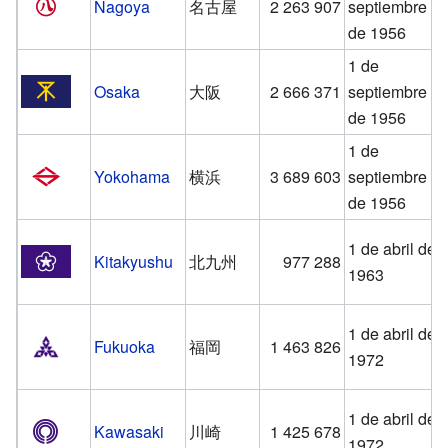
Nagoya
名古屋
2 263 907
septiembre
de 1956
1 de
Osaka
大阪
2 666 371
septiembre
de 1956
1 de
Yokohama
横浜
3 689 603
septiembre
de 1956
1 de abril de
Kitakyushu
北九州
977 288
1963
1 de abril de
Fukuoka
福岡
1 463 826
1972
1 de abril de
Kawasaki
川崎
1 425 678
1972