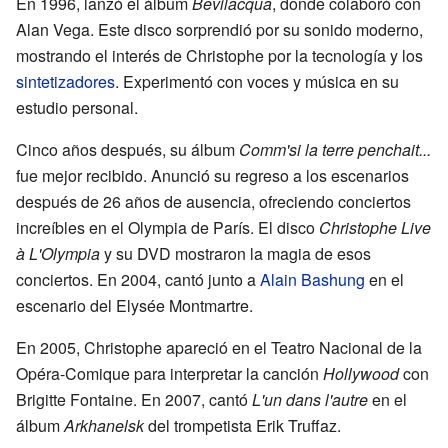
En 1996, lanzó el álbum
Bevilacqua
, donde colaboró con
Alan Vega. Este disco sorprendió por su sonido moderno,
mostrando el interés de Christophe por la tecnología y los
sintetizadores
. Experimentó con voces y música en su
estudio personal.
Cinco años después, su álbum
Comm'si la terre penchait...
fue mejor recibido. Anunció su regreso a los escenarios
después de 26 años de ausencia, ofreciendo conciertos
increíbles en el Olympia de París. El disco
Christophe Live
à L'Olympia
y su DVD mostraron la magia de esos
conciertos. En 2004, cantó junto a
Alain Bashung
en el
escenario del Elysée Montmartre.
En 2005, Christophe apareció en el Teatro Nacional de la
Opéra-Comique para interpretar la canción
Hollywood
con
Brigitte Fontaine. En 2007, cantó
L'un dans l'autre
en el
álbum
Arkhanelsk
del trompetista Erik Truffaz.