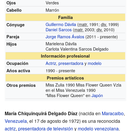
Verdes
Ojos
Marrón
Cabello
Familia
Guillermo Dávila
(
matr.
1991;
div.
1999)
Cónyuge
Daniel Sarcos
(
matr.
2003;
div.
2010)
Jorge Ramos Ávalos
(2011 - presente)
Pareja
Marielena Dávila
Hijos
Carlota Valentina Sarcos Delgado
Información profesional
Actriz
,
presentadora
y
modelo
Ocupación
1990 - presente
Años activa
Premios artísticos
Miss Zulia 1990 Miss Flower Queen Vzla
Otros premios
en el Miss Venezuela 1990
"Miss Flower Queen" en
Japón
María Chiquinquirá Delgado Díaz
(nacida en
Maracaibo
,
Venezuela
, el 17 de agosto de 1972) es una reconocida
actriz
,
presentadora de televisión
y
modelo
venezolana
.