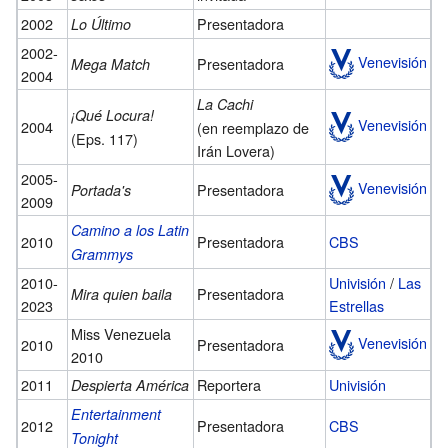
2002
Presentadora
Lo Último
2002-
Venevisión
Presentadora
Mega Match
2004
La Cachi
¡Qué Locura!
Venevisión
2004
(en reemplazo de
(Eps. 117)
Irán Lovera)
2005-
Venevisión
Presentadora
Portada's
2009
Camino a los Latin
2010
Presentadora
CBS
Grammys
2010-
Univisión
/
Las
Presentadora
Mira quien baila
2023
Estrellas
Miss Venezuela
Venevisión
2010
Presentadora
2010
2011
Reportera
Univisión
Despierta América
Entertainment
2012
Presentadora
CBS
Tonight