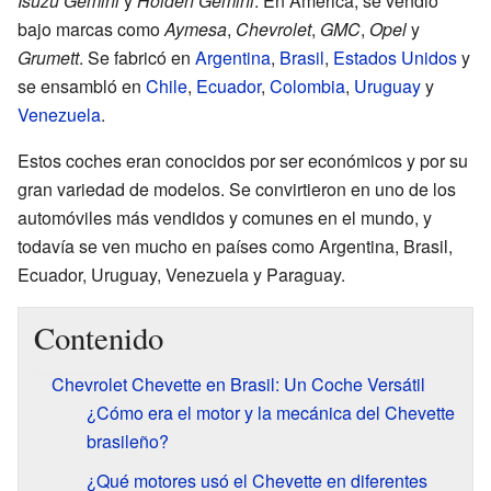
Isuzu Gemini
y
Holden Gemini
. En América, se vendió
bajo marcas como
Aymesa
,
Chevrolet
,
GMC
,
Opel
y
Grumett
. Se fabricó en
Argentina
,
Brasil
,
Estados Unidos
y
se ensambló en
Chile
,
Ecuador
,
Colombia
,
Uruguay
y
Venezuela
.
Estos coches eran conocidos por ser económicos y por su
gran variedad de modelos. Se convirtieron en uno de los
automóviles más vendidos y comunes en el mundo, y
todavía se ven mucho en países como Argentina, Brasil,
Ecuador, Uruguay, Venezuela y Paraguay.
Contenido
Chevrolet Chevette en Brasil: Un Coche Versátil
¿Cómo era el motor y la mecánica del Chevette
brasileño?
¿Qué motores usó el Chevette en diferentes