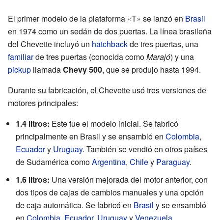
El primer modelo de la plataforma «T» se lanzó en
Brasil
en 1974 como un sedán de dos puertas. La línea brasileña
del Chevette incluyó un
hatchback
de tres puertas, una
familiar
de tres puertas (conocida como
Marajó
) y una
pickup
llamada
Chevy 500
, que se produjo hasta 1994.
Durante su fabricación, el Chevette usó tres versiones de
motores principales:
1.4 litros:
Este fue el modelo inicial. Se fabricó
principalmente en Brasil y se ensambló en
Colombia
,
Ecuador
y
Uruguay
. También se vendió en otros países
de Sudamérica como
Argentina
,
Chile
y
Paraguay
.
1.6 litros:
Una versión mejorada del motor anterior, con
dos tipos de cajas de cambios manuales y una opción
de caja automática. Se fabricó en
Brasil
y se ensambló
en
Colombia
,
Ecuador
,
Uruguay
y
Venezuela
.