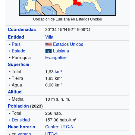
Ubicación de Luisiana en Estados Unidos
30°34′15″N
92°19′09″O
Coordenadas
Villa
Entidad
•
País
Estados Unidos
•
Estado
Luisiana
• Parroquia
Evangeline
Superficie
• Total
1,63
km²
• Tierra
1,63 km²
• Agua
0,00 km²
Altitud
• Media
18 m s. n. m.
Población
(2023)
• Total
256 hab.
•
Densidad
157,06 hab./km²
Centro
:
UTC-6
Huso horario
• en
verano
UTC-5