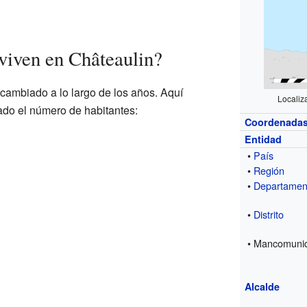
viven en Châteaulin?
cambiado a lo largo de los años. Aquí
Localiz
do el número de habitantes:
Coordenada
Entidad
•
País
•
Región
•
Departamen
•
Distrito
• Mancomuni
Alcalde