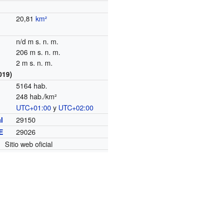
20,81
km²
n/d m s. n. m.
206 m s. n. m.
2 m s. n. m.
019)
5164 hab.
248 hab./km²
UTC+01:00
y
UTC+02:00
o
29150
l
29026
E
Sitio web oficial