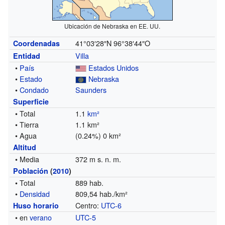
Ubicación de Nebraska en EE. UU.
41°03′28″N
96°38′44″O
Coordenadas
Villa
Entidad
•
País
Estados Unidos
•
Estado
Nebraska
•
Condado
Saunders
Superficie
• Total
1.1
km²
• Tierra
1.1 km²
• Agua
(0.24%) 0 km²
Altitud
• Media
372 m s. n. m.
Población
(
2010
)
• Total
889 hab.
•
Densidad
809,54 hab./km²
Centro:
UTC-6
Huso horario
• en
verano
UTC-5