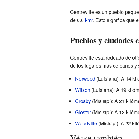
Centreville es un pueblo pequ
de 0.0
km²
. Esto significa que 
Pueblos y ciudades c
Centreville está rodeado de ot
de los lugares más cercanos y 
Norwood
(Luisiana): A 14 kil
Wilson
(Luisiana): A 19 kilóm
Crosby
(Misisipi): A 21 kilóm
Gloster
(Misisipi): A 13 kilóm
Woodville
(Misisipi): A 22 ki
Véase también