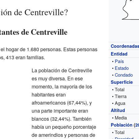
ión de Centreville?
tantes de Centreville
Coordenada
a el hogar de 1.680 personas. Estas personas
Entidad
s, 413 eran familias.
•
País
•
Estado
La población de Centreville
•
Condado
es muy diversa. En ese
Superficie
momento, la mayoría de los
• Total
habitantes eran
• Tierra
afroamericanos (67,44%), y
• Agua
una parte importante eran
Altitud
• Media
blancos (32,44%). También
Población
(
2
había un pequeño porcentaje
• Total
de amerindios y personas de
•
Densidad