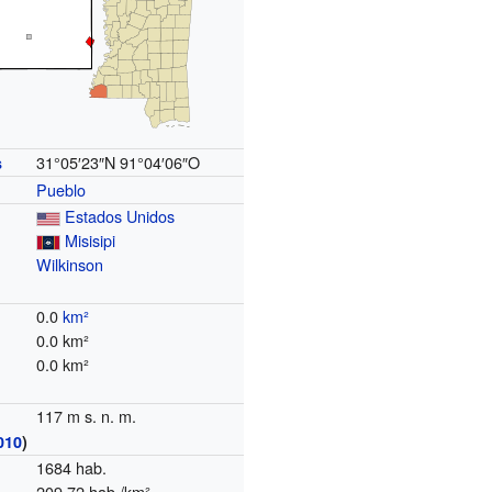
31°05′23″N
91°04′06″O
s
Pueblo
Estados Unidos
Misisipi
Wilkinson
0.0
km²
0.0 km²
0.0 km²
117 m s. n. m.
010
)
1684 hab.
209,72 hab./km²