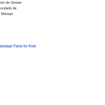
ión de Gloster
 condado de
 Misisipi.
sissippi Facts for Kids