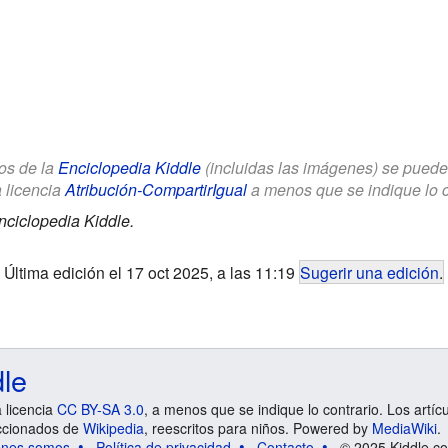
los de la
Enciclopedia Kiddle
(incluidas las imágenes) se puede u
a licencia
Atribución-CompartirIgual
a menos que se indique lo con
nciclopedia Kiddle.
Última edición el 17 oct 2025, a las 11:19
Sugerir una edición
.
dle
a licencia
CC BY-SA 3.0
, a menos que se indique lo contrario. Los artíc
ccionados de
Wikipedia
, reescritos para niños. Powered by
MediaWiki
.
énes somos
Política de privacidad
Contacto
© 2025 Kiddle.co