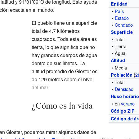
latitud y 91°01′09″O de longitud. Esto ayuda
Entidad
ción exacta en el mundo.
•
País
•
Estado
El pueblo tiene una superficie
•
Condado
total de 4.7 kilómetros
Superficie
cuadrados. Toda esta área es
• Total
• Tierra
tierra, lo que significa que no
• Agua
hay grandes cuerpos de agua
Altitud
dentro de sus límites. La
• Media
altitud promedio de Gloster es
Población
(
2
de 129 metros sobre el nivel
• Total
del mar.
•
Densidad
Huso horari
¿Cómo es la vida
• en
verano
Código ZIP
Código de ár
en Gloster, podemos mirar algunos datos de