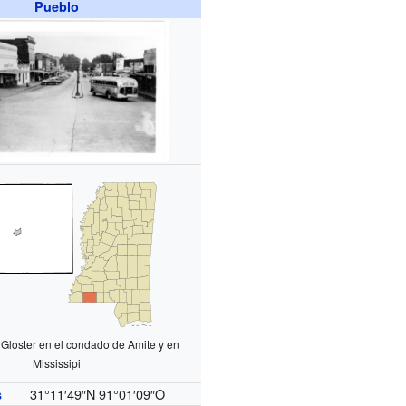
Pueblo
 Gloster en el condado de Amite y en
Mississipi
31°11′49″N
91°01′09″O
s