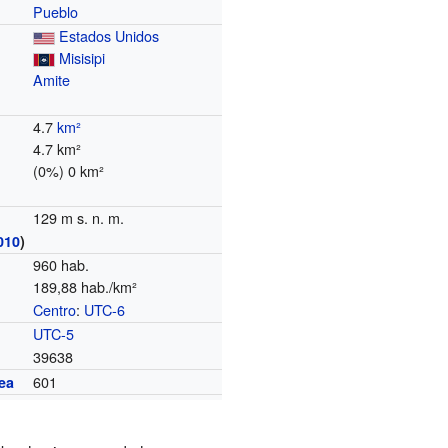
Pueblo
Estados Unidos
Misisipi
Amite
4.7
km²
4.7 km²
(0%) 0 km²
129 m s. n. m.
010
)
960 hab.
189,88 hab./km²
Centro
:
UTC-6
o
UTC-5
39638
601
ea