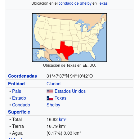
Ubicación en el
condado de Shelby
en
Texas
Ubicación de Texas en EE. UU.
31°47′37″N
94°10′42″O
Coordenadas
Ciudad
Entidad
•
País
Estados Unidos
•
Estado
Texas
•
Condado
Shelby
Superficie
• Total
16.82
km²
• Tierra
16.79 km²
• Agua
(0.17%) 0.03 km²