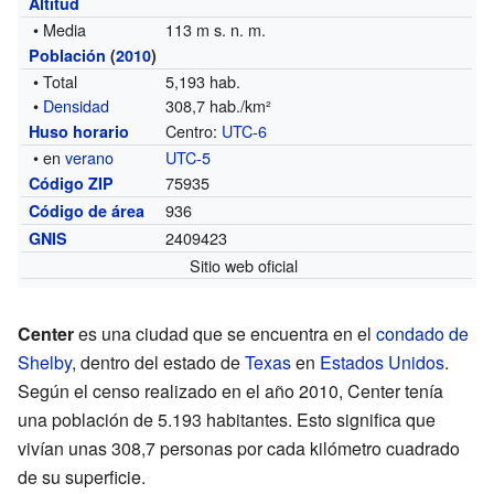
Altitud
• Media
113 m s. n. m.
Población
(
2010
)
• Total
5,193 hab.
•
Densidad
308,7 hab./km²
Centro:
UTC-6
Huso horario
• en
verano
UTC-5
75935
Código ZIP
936
Código de área
2409423
GNIS
Sitio web oficial
Center
es una ciudad que se encuentra en el
condado de
Shelby
, dentro del estado de
Texas
en
Estados Unidos
.
Según el censo realizado en el año 2010, Center tenía
una población de 5.193 habitantes. Esto significa que
vivían unas 308,7 personas por cada kilómetro cuadrado
de su superficie.