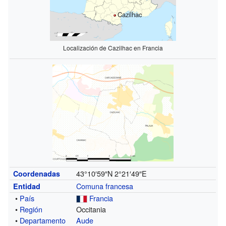
Cazilhac
Localización de Cazilhac en Francia
43°10′59″N
2°21′49″E
Coordenadas
Comuna francesa
Entidad
•
País
Francia
•
Región
Occitania
•
Departamento
Aude