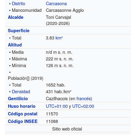
•
Distrito
Carcasona
• Mancomunidad
Carcassonne Agglo
Toni Carvajal
Alcalde
(2020-2026)
Superficie
• Total
3.83
km²
Altitud
• Media
n/d m s. n. m.
• Máxima
222 m s. n. m.
• Mínima
126 m s. n. m.
•
Población]] (2019)
• Total
1652 hab.
•
Densidad
431 hab./km²
Cazilhacois (en
francés
)
Gentilicio
UTC+01:00
y
UTC+02:00
Huso horario
11570
Código postal
11088
Código INSEE
Sitio web oficial