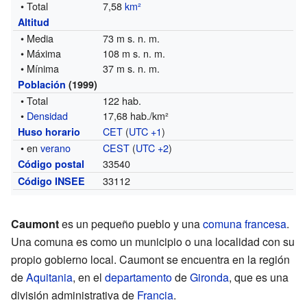
• Total
7,58
km²
Altitud
• Media
73 m s. n. m.
• Máxima
108 m s. n. m.
• Mínima
37 m s. n. m.
Población
(1999)
• Total
122 hab.
•
Densidad
17,68 hab./km²
CET
(
UTC +1
)
Huso horario
• en
verano
CEST
(
UTC +2
)
33540
Código postal
33112
Código INSEE
Caumont
es un pequeño pueblo y una
comuna francesa
.
Una comuna es como un municipio o una localidad con su
propio gobierno local. Caumont se encuentra en la región
de
Aquitania
, en el
departamento
de
Gironda
, que es una
división administrativa de
Francia
.