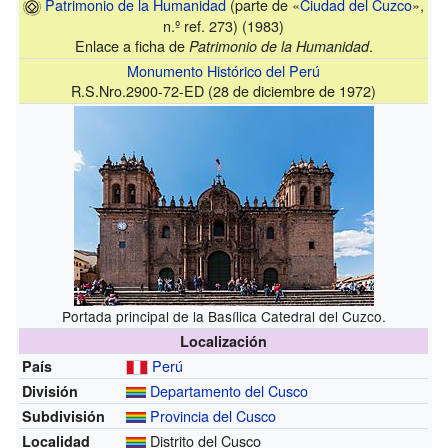
Patrimonio de la Humanidad
(parte de «
Ciudad del Cuzco
»,
n.º ref. 273) (1983)
Enlace a ficha de
.
Patrimonio de la Humanidad
Monumento Histórico del Perú
R.S.Nro.2900-72-ED (28 de diciembre de 1972)
Portada principal de la Basílica Catedral del Cuzco.
Localización
Perú
País
Departamento del Cusco
División
Provincia del Cusco
Subdivisión
Distrito del Cusco
Localidad