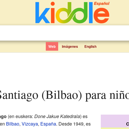
Web
Imágenes
English
 Santiago (Bilbao) para niñ
ago
(en euskera:
Done Jakue Katedrala
) es
 en
Bilbao
,
Vizcaya
,
España
. Desde 1949, es
C