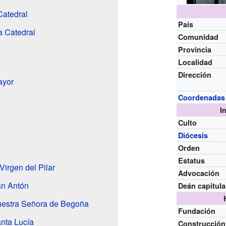
Catedral
País
a Catedral
Comunidad
Provincia
Localidad
Dirección
ayor
Coordenadas
I
Culto
Diócesis
Orden
Estatus
Virgen del Pilar
Advocación
an Antón
Deán capitula
uestra Señora de Begoña
Fundación
anta Lucía
Construcción