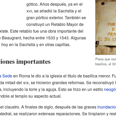
gótico. Años después, ya en el
xvi
, se añadió la Sacristía y el
gran pórtico exterior. También se
construyó un Retablo Mayor de
xiste. Este retablo fue una obra importante del
de Beaugrant, hecha entre 1533 y 1543. Algunas
hoy en la Sacristía y en otras capillas.
iones importantes
Placa que rec
basílica, el 
a Sede
en Roma le dio a la iglesia el título de basílica menor. F
nda mitad del
xix
, se hicieron grandes reformas. Se reconstruyó l
 incluyendo la torre y la aguja. Esto se hizo en un estilo
neogó
ndole al templo su aspecto actual.
 el claustro. A finales de siglo, después de las graves
inundacio
tedral, se realizaron extensas reparaciones. Se limpiaron y rest