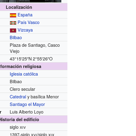
Localización
España
País Vasco
Vizcaya
Bilbao
Plaza de Santiago, Casco
Viejo
43°15′25″N
2°55′26″O
nformación religiosa
Iglesia católica
Bilbao
Clero secular
Catedral
y basílica Menor
Santiago el Mayor
Luis Alberto Loyo
r
Historia del edificio
siglo
xiv
1397-siglo
xvi
/siglo
xix