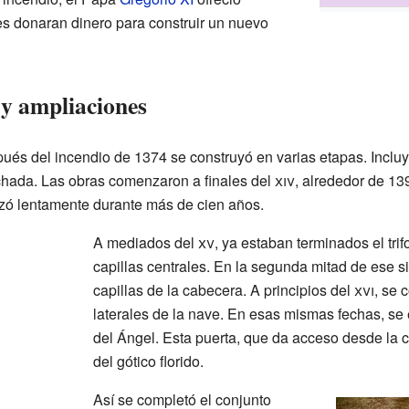
es donaran dinero para construir un nuevo
 y ampliaciones
ués del incendio de 1374 se construyó en varias etapas. Incluyó l
-fachada. Las obras comenzaron a finales del
xiv
, alrededor de 139
zó lentamente durante más de cien años.
A mediados del
xv
, ya estaban terminados el trif
capillas centrales. En la segunda mitad de ese s
capillas de la cabecera. A principios del
xvi
, se 
laterales de la nave. En esas mismas fechas, se e
del Ángel. Esta puerta, que da acceso desde la 
del gótico florido.
Así se completó el conjunto