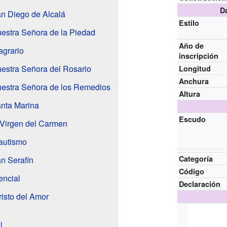
D
an Diego de Alcalá
Estilo
uestra Señora de la Piedad
Año de
agrario
inscripción
uestra Señora del Rosario
Longitud
Anchura
uestra Señora de los Remedios
Altura
anta Marina
Escudo
a Virgen del Carmen
Bautismo
Categoría
n Serafín
Código
encial
Declaración
risto del Amor
l