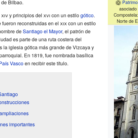
 de Bilbao.
Patrimo
asociado
Compostela:
l
xiv
y principios del
xvi
con un estilo
gótico
.
Norte de E
e fueron reconstruidas en el
xix
con un estilo
l nombre de
Santiago el Mayor
, el patrón de
iudad es parte de una ruta costera del
Es la iglesia gótica más grande de Vizcaya y
parroquial. En 1819, fue nombrada basílica
País Vasco
en recibir este título.
 Santiago
onstrucciones
 ampliaciones
nes importantes