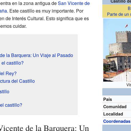
Castillo d
uentra en la zona antigua de
San Vicente de
B
aña
. Este castillo es muy importante. Por
Parte de un 
n de Interés Cultural. Esto significa que es
emos cuidar.
 de la Barquera: Un Viaje al Pasado
el castillo?
del Rey?
ctura del Castillo
Vi
tillo
País
l castillo?
Comunidad
Localidad
Coordenadas
Vicente de la Barquera: Un