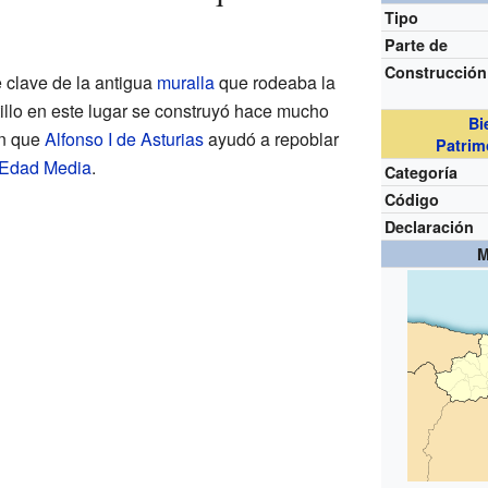
Tipo
Parte de
Construcción
e clave de la antigua
muralla
que rodeaba la
stillo en este lugar se construyó hace mucho
Bi
en que
Alfonso I de Asturias
ayudó a repoblar
Patrim
 Edad Media
.
Categoría
Código
Declaración
M