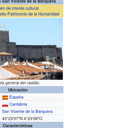
e San Vicente de la Barquera
ien de interés cultural
sitio Patrimonio de la Humanidad
sta general del castillo.
Ubicación
España
Cantabria
San Vicente de la Barquera
43°23′07″N
4°23′58″O
Características