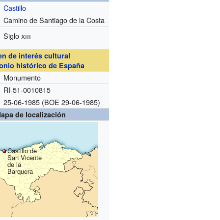
Castillo
Camino de Santiago de la Costa
Siglo
xiii
en de interés cultural
onio histórico de España
Monumento
RI-51-0010815
25-06-1985 (BOE 29-06-1985)
apa de localización
Castillo de
San Vicente
de la
Barquera