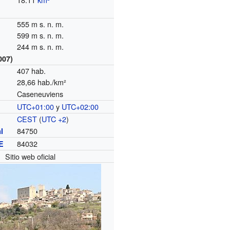
555 m s. n. m.
599 m s. n. m.
244 m s. n. m.
007)
407 hab.
28,66 hab./km²
Caseneuviens
UTC+01:00
y
UTC+02:00
o
CEST
(
UTC +2
)
84750
l
84032
E
Sitio web oficial