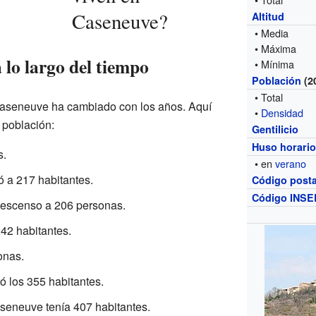
Caseneuve?
Altitud
• Media
• Máxima
 lo largo del tiempo
• Mínima
Población
(2
• Total
Caseneuve ha cambiado con los años. Aquí
•
Densidad
 población:
Gentilicio
Huso horari
s.
• en
verano
ó a 217 habitantes.
Código posta
Código INSE
escenso a 206 personas.
242 habitantes.
onas.
ó los 355 habitantes.
seneuve tenía 407 habitantes.