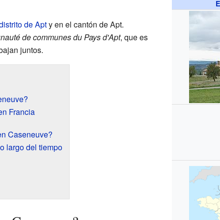
E
distrito de Apt
y en el cantón de Apt.
auté de communes du Pays d'Apt
, que es
bajan juntos.
eneuve?
en Francia
 en Caseneuve?
o largo del tiempo