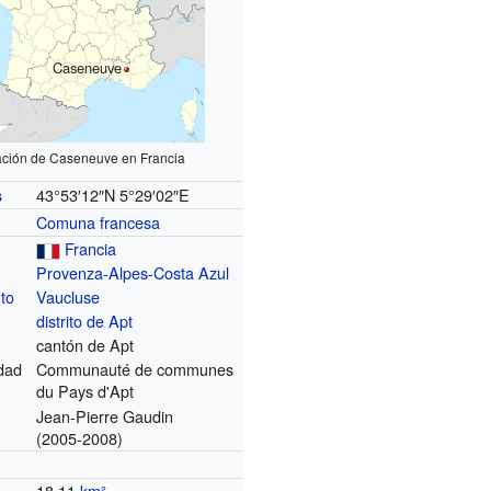
Caseneuve
ación de Caseneuve en Francia
43°53′12″N
5°29′02″E
s
Comuna francesa
Francia
Provenza-Alpes-Costa Azul
to
Vaucluse
distrito de Apt
cantón de Apt
dad
Communauté de communes
du Pays d'Apt
Jean-Pierre Gaudin
(2005-2008)
18.11
km²