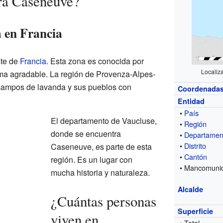
ra Caseneuve?
a en Francia
ste de
Francia
. Esta zona es conocida por
Localiz
ima agradable. La región de Provenza-Alpes-
campos de lavanda y sus pueblos con
Coordenada
Entidad
•
País
El departamento de Vaucluse,
•
Región
donde se encuentra
•
Departamen
•
Distrito
Caseneuve, es parte de esta
•
Cantón
región. Es un lugar con
• Mancomuni
mucha historia y naturaleza.
Alcalde
¿Cuántas personas
Superficie
viven en
• Total