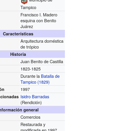
Tampico
Francisco I. Madero
esquina con Benito
Juárez
Características
Arquitectura doméstica
de trópico
Historia
Juan Benito de Castilla
1823-1825
Durante la
Batalla de
Tampico (1829)
1997
ón
Isidro Barradas
acionadas
(Rendición)
nformación general
Comercios
Restaurada y
modificada en 1997