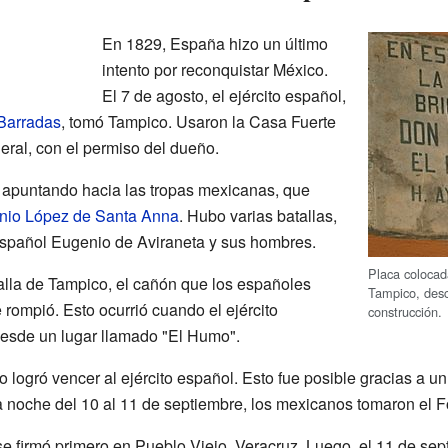
En 1829, España hizo un último
intento por reconquistar México.
El 7 de agosto, el ejército español,
 Barradas
, tomó Tampico. Usaron la Casa Fuerte
eral, con el permiso del dueño.
 apuntando hacia las tropas mexicanas, que
nio López de Santa Anna
. Hubo varias batallas,
 español Eugenio de Aviraneta y sus hombres.
Placa colocad
talla de Tampico, el cañón que los españoles
Tampico, descr
 rompió. Esto ocurrió cuando el ejército
construcción.
esde un lugar llamado "El Humo".
o logró vencer al ejército español. Esto fue posible gracias a u
 noche del 10 al 11 de septiembre, los mexicanos tomaron el For
e firmó primero en Pueblo Viejo, Veracruz. Luego, el 11 de sep