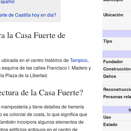
Español
rte de Castilla hoy en día?
Ubicación
a la Casa Fuerte de
Tipo
 ubicada en el centro histórico de
Tampico
,
Fundador
a esquina de las calles Francisco I. Madero y
Construcción
 la Plaza de la Libertad.
Daños
Reconstrucci
ectura de la Casa Fuerte?
Personas rel
n mampostería y tiene detalles de herrería
I
 es colonial de costa, lo que significa que
Uso
 También incorpora algunos elementos de
Estado
os edificios antiguos en el centro de