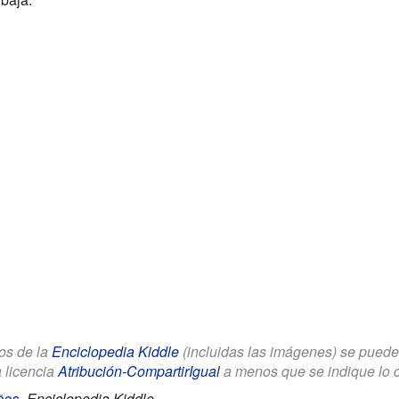
los de la
Enciclopedia Kiddle
(incluidas las imágenes) se puede u
a licencia
Atribución-CompartirIgual
a menos que se indique lo con
iños
.
Enciclopedia Kiddle.