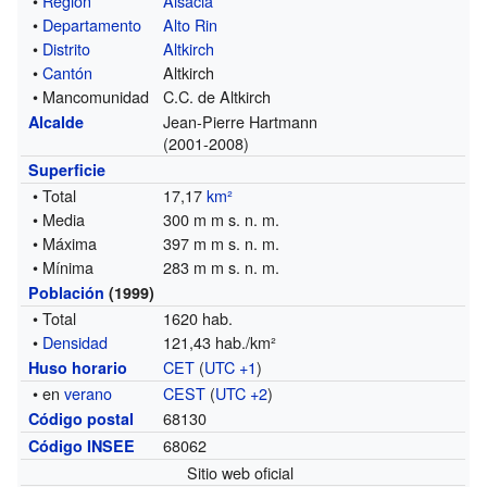
•
Región
Alsacia
•
Departamento
Alto Rin
•
Distrito
Altkirch
•
Cantón
Altkirch
• Mancomunidad
C.C. de Altkirch
Jean-Pierre Hartmann
Alcalde
(2001-2008)
Superficie
• Total
17,17
km²
• Media
300 m m s. n. m.
• Máxima
397 m m s. n. m.
• Mínima
283 m m s. n. m.
Población
(1999)
• Total
1620 hab.
•
Densidad
121,43 hab./km²
CET
(
UTC +1
)
Huso horario
• en
verano
CEST
(
UTC +2
)
68130
Código postal
68062
Código INSEE
Sitio web oficial