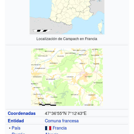
Localización de Carspach en Francia
47°36′55″N
7°12′43″E
Coordenadas
Comuna francesa
Entidad
•
País
Francia