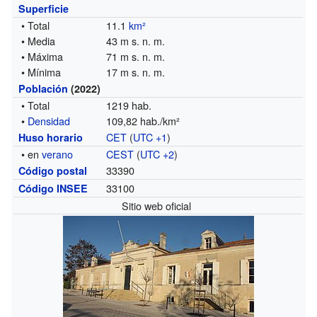
Superficie
• Total
11.1
km²
• Media
43 m s. n. m.
• Máxima
71 m s. n. m.
• Mínima
17 m s. n. m.
Población
(2022)
• Total
1219 hab.
•
Densidad
109,82 hab./km²
CET
(
UTC +1
)
Huso horario
• en
verano
CEST
(
UTC +2
)
33390
Código postal
33100
Código INSEE
Sitio web oficial