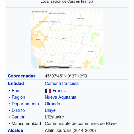
Localización de Cars en Francia
45°07′45″N
0°37′13″O
Coordenadas
Comuna francesa
Entidad
•
País
Francia
•
Región
Nueva Aquitania
•
Departamento
Gironda
•
Distrito
Blaye
•
Cantón
L'Estuaire
• Mancomunidad
Communauté de communes de Blaye
Alain Jourdan (2014-2020)
Alcalde