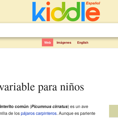
Web
Imágenes
English
 variable para niños
interito común
(
Picumnus cirratus
) es un ave
ilia de los
pájaros carpinteros
. Aunque es pariente