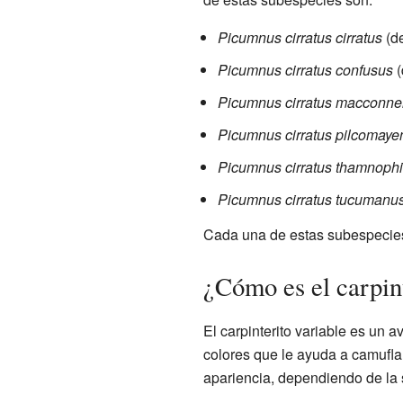
Picumnus cirratus cirratus
(de
Picumnus cirratus confusus
(
Picumnus cirratus macconnel
Picumnus cirratus pilcomaye
Picumnus cirratus thamnophi
Picumnus cirratus tucumanu
Cada una de estas subespecies f
¿Cómo es el carpint
El carpinterito variable es un
colores que le ayuda a camufla
apariencia, dependiendo de la 