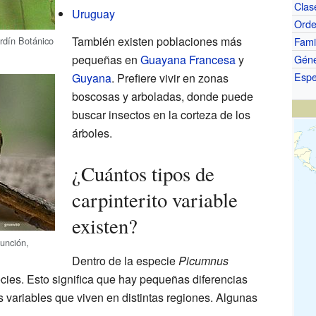
Clas
Uruguay
Ord
También existen poblaciones más
ardín Botánico
Fami
pequeñas en
Guayana Francesa
y
Gén
Espe
Guyana
. Prefiere vivir en zonas
boscosas y arboladas, donde puede
buscar insectos en la corteza de los
árboles.
¿Cuántos tipos de
carpinterito variable
existen?
unción,
Dentro de la especie
Picumnus
ecies. Esto significa que hay pequeñas diferencias
os variables que viven en distintas regiones. Algunas