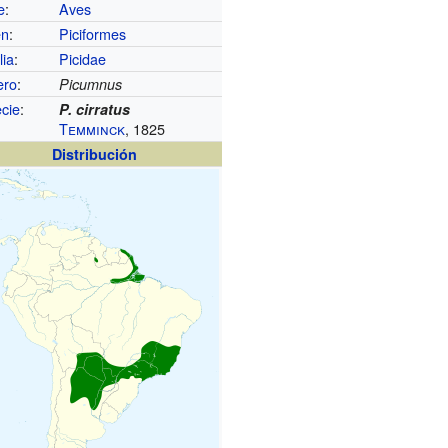
e
:
Aves
en
:
Piciformes
lia
:
Picidae
ero
:
Picumnus
cie
:
P. cirratus
Temminck
, 1825
Distribución