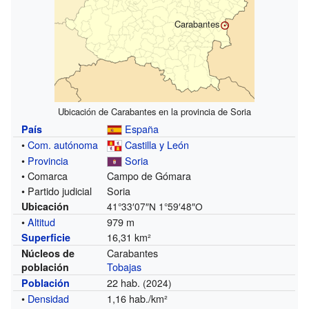
Carabantes
Ubicación de Carabantes en la provincia de Soria
España
País
•
Com. autónoma
Castilla y León
•
Provincia
Soria
• Comarca
Campo de Gómara
• Partido judicial
Soria
Ubicación
41°33′07″N
1°59′48″O
•
Altitud
979 m
16,31 km²
Superficie
Carabantes
Núcleos de
Tobajas
población
22 hab.
Población
(2024)
•
Densidad
1,16 hab./km²