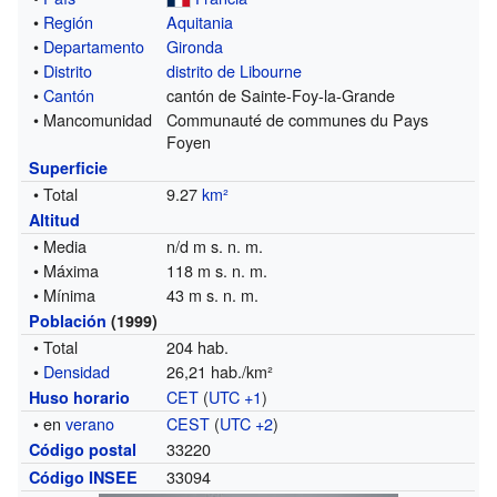
•
Región
Aquitania
•
Departamento
Gironda
•
Distrito
distrito de Libourne
•
Cantón
cantón de Sainte-Foy-la-Grande
• Mancomunidad
Communauté de communes du Pays
Foyen
Superficie
• Total
9.27
km²
Altitud
• Media
n/d m s. n. m.
• Máxima
118 m s. n. m.
• Mínima
43 m s. n. m.
Población
(1999)
• Total
204 hab.
•
Densidad
26,21 hab./km²
CET
(
UTC +1
)
Huso horario
• en
verano
CEST
(
UTC +2
)
33220
Código postal
33094
Código INSEE