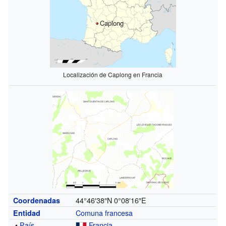
Caplong
Localización de Caplong en Francia
44°46′38″N
0°08′16″E
Coordenadas
Comuna francesa
Entidad
•
País
Francia