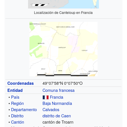
Localización de Canteloup en Francia
49°07′58″N
0°07′50″O
Coordenadas
Comuna francesa
Entidad
•
País
Francia
•
Región
Baja Normandía
•
Departamento
Calvados
•
Distrito
distrito de Caen
•
Cantón
cantón de Troarn