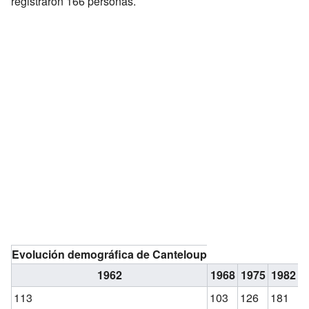
registraron 166 personas.
Evolución demográfica de Canteloup
1962
1968
1975
1982
1
113
103
126
181
1