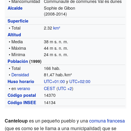
• Mancomunidad
Communauté de communes Val ès dunes
Sophie de Gibon
Alcalde
(2008-2014)
Superficie
• Total
2.32
km²
Altitud
• Media
38 m s. n. m.
• Máxima
44 m s. n. m.
• Mínima
24 m s. n. m.
Población
(1999)
• Total
166 hab.
•
Densidad
81,47 hab./km²
UTC+01:00
y
UTC+02:00
Huso horario
• en
verano
CEST
(
UTC +2
)
14370
Código postal
14134
Código INSEE
Canteloup
es un pequeño pueblo y una
comuna francesa
(que es como se le llama a una municipalidad) que se