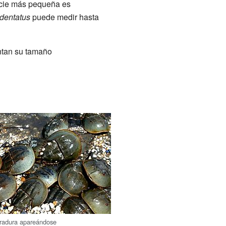
cie más pequeña es
ridentatus
puede medir hasta
ntan su tamaño
rradura apareándose