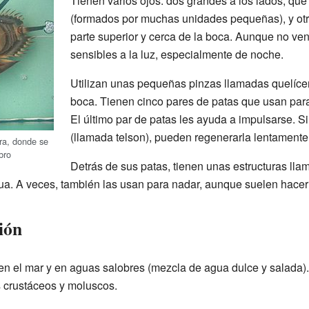
Tienen varios ojos: dos grandes a los lados, qu
(formados por muchas unidades pequeñas), y ot
parte superior y cerca de la boca. Aunque no ve
sensibles a la luz, especialmente de noche.
Utilizan unas pequeñas pinzas llamadas quelícer
boca. Tienen cinco pares de patas que usan para
El último par de patas les ayuda a impulsarse. S
(llamada telson), pueden regenerarla lentamente
ura, donde se
bro
Detrás de sus patas, tienen unas estructuras lla
agua. A veces, también las usan para nadar, aunque suelen hacer
ión
en el mar y en aguas salobres (mezcla de agua dulce y salada)
 crustáceos y moluscos.