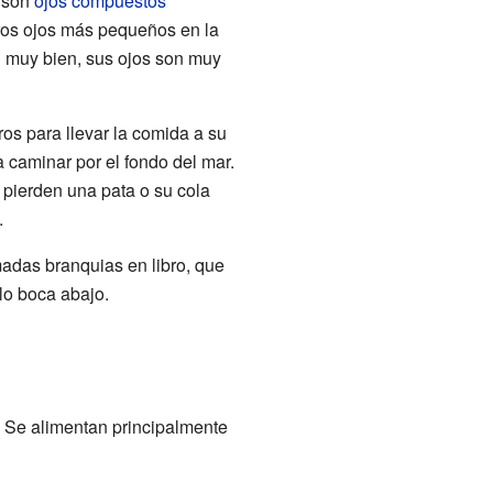
e son
ojos compuestos
ros ojos más pequeños en la
n muy bien, sus ojos son muy
os para llevar la comida a su
 caminar por el fondo del mar.
i pierden una pata o su cola
.
madas branquias en libro, que
lo boca abajo.
. Se alimentan principalmente