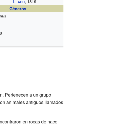
Leach
, 1819
Géneros
pius
s
on. Pertenecen a un grupo
 con animales antiguos llamados
encontraron en rocas de hace