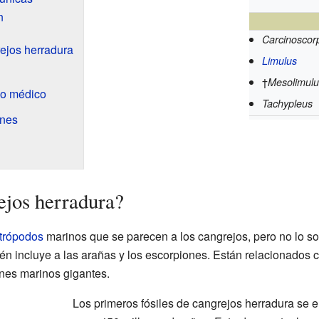
n
Carcinoscor
ejos herradura
Limulus
†
Mesolimulu
so médico
Tachypleus
ones
ejos herradura?
trópodos
marinos que se parecen a los cangrejos, pero no lo s
ién incluye a las arañas y los escorpiones. Están relacionados
ones marinos gigantes.
Los primeros fósiles de cangrejos herradura se 