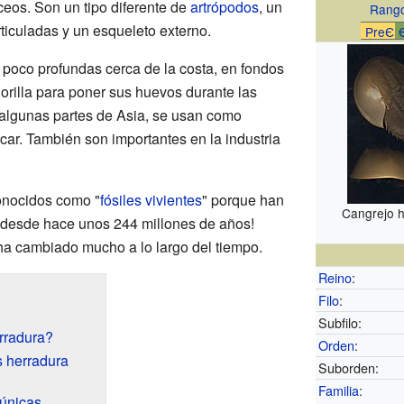
ceos. Son un tipo diferente de
artrópodos
, un
Rango
ticuladas y un esqueleto externo.
PreЄ
poco profundas cerca de la costa, en fondos
 orilla para poner sus huevos durante las
 algunas partes de Asia, se usan como
ar. También son importantes en la industria
onocidos como "
fósiles vivientes
" porque han
Cangrejo h
¡desde hace unos 244 millones de años!
 ha cambiado mucho a lo largo del tiempo.
Reino
:
Filo
:
Subfilo:
rradura?
Orden
:
 herradura
Suborden:
Familia
:
 únicas