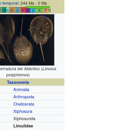
 temporal
: 244 Ma - 0 Ma
Є
O
S
D
C
P
T
J
K
P
N
g
erradura del Atlántico (
Limulus
)
polyphemus
Taxonomía
Animalia
Arthropoda
Chelicerata
Xiphosura
Xiphosurida
Limulidae