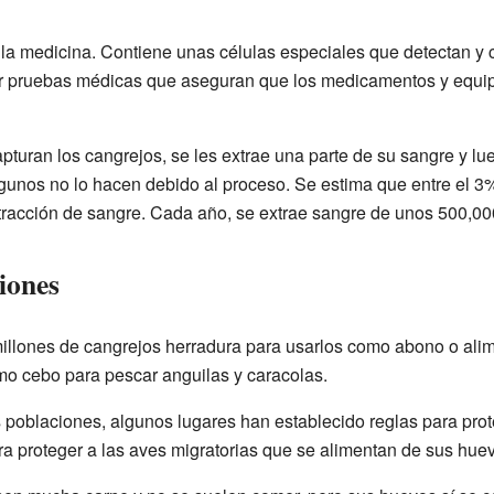
la medicina. Contiene unas células especiales que detectan y c
cer pruebas médicas que aseguran que los medicamentos y equip
pturan los cangrejos, se les extrae una parte de su sangre y lu
unos no lo hacen debido al proceso. Se estima que entre el 3%
tracción de sangre. Cada año, se extrae sangre de unos 500,0
iones
illones de cangrejos herradura para usarlos como abono o ali
mo cebo para pescar anguilas y caracolas.
 poblaciones, algunos lugares han establecido reglas para pro
ra proteger a las aves migratorias que se alimentan de sus hue