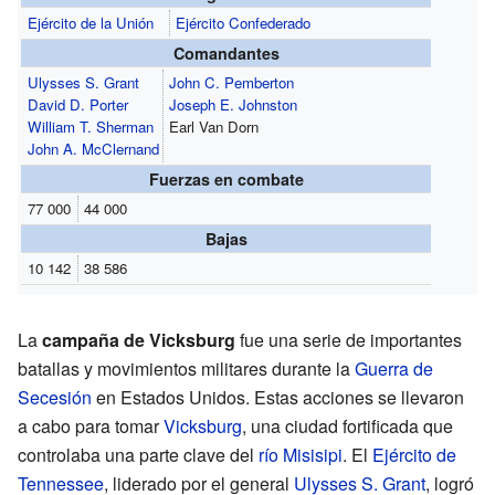
Ejército de la Unión
Ejército Confederado
Comandantes
Ulysses S. Grant
John C. Pemberton
David D. Porter
Joseph E. Johnston
William T. Sherman
Earl Van Dorn
John A. McClernand
Fuerzas en combate
77 000
44 000
Bajas
10 142
38 586
La
campaña de Vicksburg
fue una serie de importantes
batallas y movimientos militares durante la
Guerra de
Secesión
en Estados Unidos. Estas acciones se llevaron
a cabo para tomar
Vicksburg
, una ciudad fortificada que
controlaba una parte clave del
río Misisipi
. El
Ejército de
Tennessee
, liderado por el general
Ulysses S. Grant
, logró