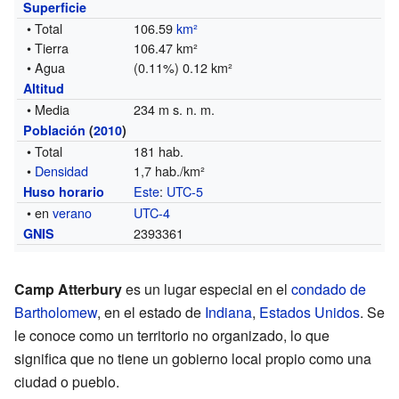
Superficie
• Total
106.59
km²
• Tierra
106.47 km²
• Agua
(0.11%) 0.12 km²
Altitud
• Media
234 m s. n. m.
Población
(
2010
)
• Total
181 hab.
•
Densidad
1,7 hab./km²
Este
:
UTC-5
Huso horario
• en
verano
UTC-4
2393361
GNIS
Camp Atterbury
es un lugar especial en el
condado de
Bartholomew
, en el estado de
Indiana
,
Estados Unidos
. Se
le conoce como un territorio no organizado, lo que
significa que no tiene un gobierno local propio como una
ciudad o pueblo.