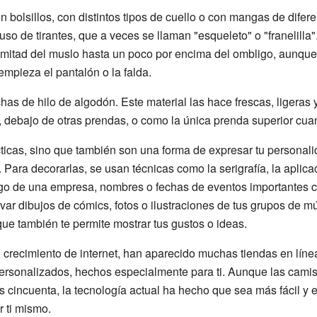
bolsillos, con distintos tipos de cuello o con mangas de difer
so de tirantes, que a veces se llaman "esqueleto" o "franelilla"
 mitad del muslo hasta un poco por encima del ombligo, aunqu
empieza el pantalón o la falda.
has de hilo de algodón. Este material las hace frescas, ligeras
, debajo de otras prendas, o como la única prenda superior cua
ticas, sino que también son una forma de expresar tu personali
Para decorarlas, se usan técnicas como la serigrafía, la aplicac
ogo de una empresa, nombres o fechas de eventos importantes 
ar dibujos de cómics, fotos o ilustraciones de tus grupos de mús
 que también te permite mostrar tus gustos o ideas.
 crecimiento de internet, han aparecido muchas tiendas en lín
ersonalizados, hechos especialmente para ti. Aunque las camis
 cincuenta, la tecnología actual ha hecho que sea más fácil y
 ti mismo.