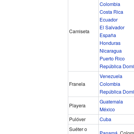
Colombia
Costa Rica
Ecuador
El Salvador
Camiseta
España
Honduras
Nicaragua
Puerto Rico
República Domi
Venezuela
Franela
Colombia
República Domi
Guatemala
Playera
México
Pulóver
Cuba
Suéter o
Panamá
, Colom