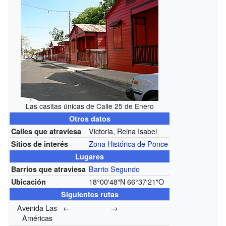
Las casitas únicas de Calle 25 de Enero
Otros datos
Victoria, Reina Isabel
Calles que atraviesa
Zona Histórica de Ponce
Sitios de interés
Lugares
Barrio Segundo
Barrios que atraviesa
18°00′48″N
66°37′21″O
Ubicación
Siguientes rutas
Avenida Las
←
→
Américas