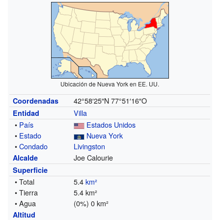
Ubicación de Nueva York en EE. UU.
42°58′25″N
77°51′16″O
Coordenadas
Villa
Entidad
•
País
Estados Unidos
•
Estado
Nueva York
•
Condado
Livingston
Joe Calourie
Alcalde
Superficie
• Total
5.4
km²
• Tierra
5.4 km²
• Agua
(0%) 0 km²
Altitud