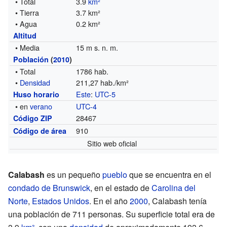
• Total
3.9
km²
• Tierra
3.7 km²
• Agua
0.2 km²
Altitud
• Media
15 m s. n. m.
Población
(
2010
)
• Total
1786 hab.
•
Densidad
211,27 hab./km²
Este
:
UTC-5
Huso horario
• en
verano
UTC-4
28467
Código ZIP
910
Código de área
Sitio web oficial
Calabash
es un pequeño
pueblo
que se encuentra en el
condado de Brunswick
, en el estado de
Carolina del
Norte
,
Estados Unidos
. En el año
2000
, Calabash tenía
una población de 711 personas. Su superficie total era de